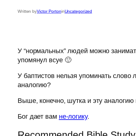
Written by
Victor Porton
in
Uncategorized
У “нормальных” людей можно заниматьс
упомянул всуе 🙂
У баптистов нельзя упоминать слово л
аналогию?
Выше, конечно, шутка и эту аналогию
Бог дает вам
не-логику
.
Recommended Bible Study Re