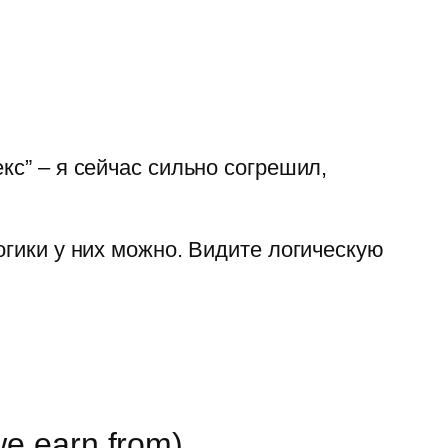
кс” – я сейчас сильно согрешил,
огики у них можно. Видите логическую
we earn from)