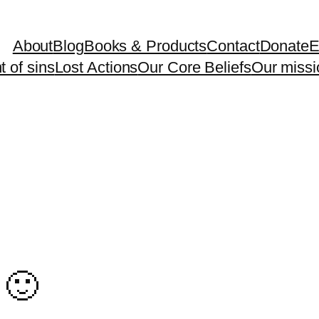
About
Blog
Books & Products
Contact
Donate
E
 of sins
Lost Actions
Our Core Beliefs
Our missi
 🙂