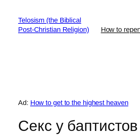
Skip
to
Telosism (the Biblical
content
Post-Christian Religion)
How to repent
Ad:
How to get to the highest heaven
Секс у баптистов