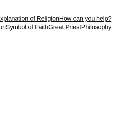
xplanation of Religion
How can you help?
on
Symbol of Faith
Great Priest
Philosophy