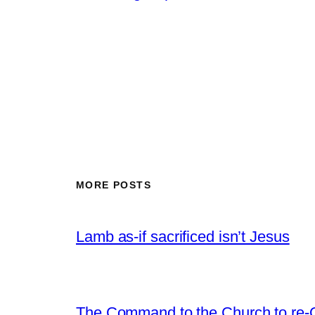
MORE POSTS
Lamb as-if sacrificed isn’t Jesus
The Command to the Church to re-