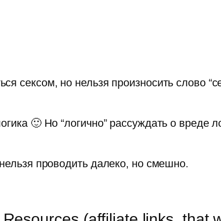
я сексом, но нельзя произносить слово “се
огика 🙂 Но “логично” рассуждать о вреде л
 нельзя проводить далеко, но смешно.
sources (affiliate links, that 