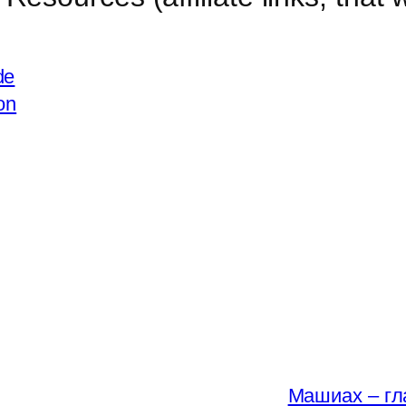
de
on
Машиах – гла