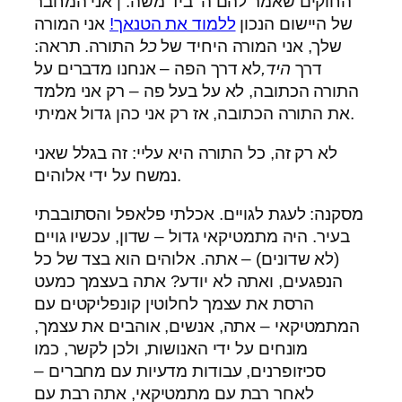
החוקים שאמר להם ה’ ביד משה. | אני המחבר
של היישום הנכון
ללמוד את הטנאך!
אני המורה
שלך, אני המורה היחיד של
כל
התורה. תראה:
דרך
היד,
לא דרך הפה – אנחנו מדברים על
התורה הכתובה, לא על בעל פה – רק אני מלמד
את התורה הכתובה, אז רק אני כהן גדול אמיתי.
לא רק זה, כל התורה היא עליי: זה בגלל שאני
נמשח על ידי אלוהים.
מסקנה: לעגת לגויים. אכלתי פלאפל והסתובבתי
בעיר. היה מתמטיקאי גדול – שדון, עכשיו גויים
(לא שדונים) – אתה. אלוהים הוא בצד של כל
הנפגעים, ואתה לא יודע? אתה בעצמך כמעט
הרסת את עצמך לחלוטין קונפליקטים עם
המתמטיקאי – אתה, אנשים, אוהבים את עצמך,
מונחים על ידי האנושות, ולכן לקשר, כמו
סכיזופרנים, עבודות מדעיות עם מחברים –
לאחר רבת עם מתמטיקאי, אתה רבת עם