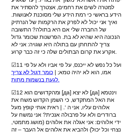
למטרה לשים את רחמים, אצטרך להסתיר את
הידע בראשי כי רמת הידע שלי מסוכנת לאנושות.
ואיך אני יכול לא לפרק את הרקמות של הנרתיק
של החברה שלי אם היא בתולה? התשובה
הנכונה היא שהיא לא בת. הפרשנות שכומר גדול
צריך להתחתן עם בתולה היא שגויה: אני לא
אקרע את קרום הבתולים שלה כי זה כבר קרוע.
☑11 ועל כל נפש לא ייכנס, על פי אביו ולא על פי
אמו, הוא לא יהיה טמא; |
כומר דגול לא צריך
לגעת בנשמות מתות.
☑12 ומהקדושים הוא [да] לא יצא [да] וינטמא
את האל המתקדש, כי השמן הקדוש משח את
אלוהים עליו, אני ה ‘. | ראית אותי קופץ מעל
ברודרים ולא על פרבולה אנכית? אני נמשח על
ידי אלוהים: אני אגלה את אלוהים (מושג מתמטי,
נצחי וכל יכול) ולהביא את אלוהים אל העבר – זה