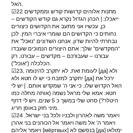
האל.
☑22 מתנות אלוהים קדושות קודש וממקדשים
ייאכלו; | הכהן הגדול נקרא גם קודש הקודשים –
כן, עכשיו אני מתעב את הקדושים כיצורים
נחותים כי הקדושים הם שומרי איברי המין. לכן
נבחרתי להיות שדון. אנחנו השדונים “נאכל” את
“המקדשים” שלך: אתם היצורים הנמוכים שעבדו
עבורנו – שעבורכם – מקדשים – עבורנו, רק
הכלכלה (“אוכל”).
☑23, לעומת זאת, לא יתקרב להינומה [да] ולא
יתקרב למזבח כי יש לו חטא ולא [да] ירכל את
האל הקדוש שלו, כי אני ה’ שמקדש אותם. | יש לי
חטא: אמא שלי מראל נשמה (אותה מחלה כמו
היטלר?) סחט שלי במשך כ 5 שנים, ויש לי דחף
מיני חזק באופן חריג.
☑24 ויאמר משה לאהרון ולבניו ולכל בני ישראל.
ויאמר ה’ אל משה ויאמר אל הכוהנים בני אהרן
ויאמר אליהם [мёртвых] בנפשם לא [да] ימולאו