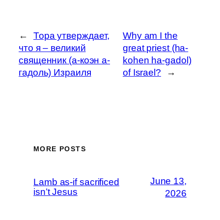
←
Тора утверждает,
Why am I the
что я – великий
great priest (ha-
священник (а-коэн а-
kohen ha-gadol)
гадоль) Израиля
of Israel?
→
MORE POSTS
June 13,
Lamb as-if sacrificed
isn’t Jesus
2026