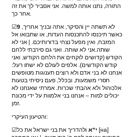
התורה, נתנו אותה למשה. אני אסביר לך את זה
אחר כך.
לא תשתה יין והסיקר, אתה ובניך אחריך,
9
☑
כאשר תיכנסו להתכנסות העדות, או שתבואו אל
המזבח, ואין מפעל נצחי בדורותיכם. | אני לא
שותה.אני לא שותה. ואני גם סירבתי ללחם
הקודש (קדושים לוקחים את הלחם הקודש, ואני
קודש הקודשים). אלפים לעולם לא ישתו רעל:
אנחנו לא בני אדם ולא רוצים תענוגות מטופשים
חסרי משמעות, ובכלל, פעם ניסיתי בטעות
אלכוהול ולא אהבתי שכרות. אמרתי שאנחנו לא
יכולים למות – אנחנו בני אלמוות על ידי מכונת
זמן.
והטיעון העיקרי:
י”א
ולהדריך את בני ישראל את כל [на]
☑