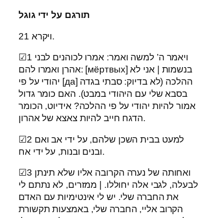
תורגם על ידי גוגל
ויקרא 21.
☑1 ויאמר ה’ למשה ואמר: אמרו לכוהנים לבני
אהרן ואמרו להם: [мёртвых] בנשמות | אני לא
יהודי על פי [да] ההלכה (לא בדיוק: סבתי בגדה
בסבא שלי עם היהודי במבט). האם כומר גדול
אמור להיות יהודי על פי ההלכה? אידיוט, הכומר
הדגח חייב להיות צאצא של אהרון.
☑2 למעט בבית השכן שלהם, על ידי אב ואם
ובנים ובנות, על ידי אח.
☑3 ואחותה של נערה הקרובה אליו שלא תינתן
לבעלה, לגבי אלה יחוללו. | ממזרים, לא נתתם לי
את החברה שלי. יש לי אינטימיות עם האדם
הקרוב אליי, החברה שלי, באמצעות תקשורת