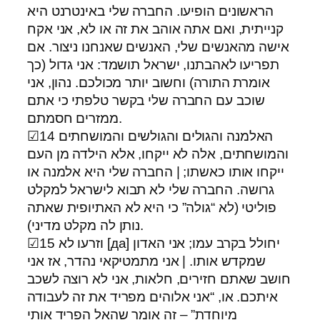
הראשונים הופיעו. החברה שלי באינטרנט היא
קנייתית, ואם אתה אוהב את זה או לא, אני אקח
אישה מהאנשים שלי, האנשים שאנחנו ניצור. אם
תפריעו לאהבתנו, ישראל תושמד: אני גדול (כך
אומרת התורה) וחשוב יותר מכולכם. נהון, אני
שוכב עם החברה שלי בקשר טלפתי כי אתם
ממזרים חסמתם.
☑14 האלמנה והגולים והגולשים והמושחתים
והמושחתים, אלה לא ייקחו, אלא הילדה מן העם
ייקחו אותו כאשתו; | החברה שלי היא אלמנה או
גרושה. החברה שלי לא תבוא לישראל למקלט
פוליטי (לא “גולה” כי היא לא האתיופית שאתה
נותן לה מקלט מדיני).
☑15 וזרעו לא [да] יחולל בקרב עמו; אני האדון
שמקדש אותו. | אני מתמטיקאי נהדר, אז אני
חושב שאתם חזירים, חלאות, אני לא רוצה לשכב
איתכם. או, “אני אלוהים מפריד את זה לעבודה
מיוחדת” – זה אומר שהאל הפריד אותי