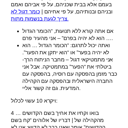
בעמם אלא בבית שכניהם, על פי אביהם ואמם
ובניהם ובנותיהם, על פי אחיהם |
כומר דגול לא
צריך לגעת בנשמות מתות.
אם אתה קורא ללא תנועות, “הכומר הגדול
… הוא לא יהיה בפרם” – אני מהעיר פרם.
ואתה יכול לתרגם: “הכומר הגדול … הוא
לא יהיה בפער” או “הוא יתקן את הפער”.
אני מתמטיקאי דגול – מחבר הניתוח הרך-
ביטלתי את “הפער” במתמטיקה. אבל אני
כבר מזמן בהפסקה עם רוסיה, בהפסקה עם
החברה הישראלית ובהפסקה עם הקהילה
המדעית. גם זה קשור אליי.
ויקרא 10 עשוי לכלול:
4 … בואו וקחיו את אחיך בשם הקדושים
מהקהילה של | דבריו של אלוהים “קח בשם
הקדושים” אומר שאני כבר לא קדוש: אני לא