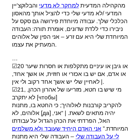
מהקהילה המדעית
למחקר לא מדעי
והבלוקצ’יין
המדעי /לא מדעי שלי כדי להציל אותך מהאסון
הכלכלי שלך. עבודה מיוחדת פירושה גם סקס על
ניבירו כדי ללדת שדונים, אומרת תורה: העבודה
המיוחדת שלי היא עם זרע – אני הפין של אלוהים
המעתיק את עצמו.
…
☑20 או גיבן או עיניים מתקלפות או חסרות שיער
או אדם, אם יש בו אכזרי או חזזית, או אשך אחד,
| לאחיין שלי יש אשך אחד רקוב ולי אין.
☑21, מי שיש בו חטא, מזריעו של אהרון הכהן,
לא יתקרב [чтобы]
להקריב קורבנות לאלוהיך; כי החטא בו, מתנות
אלוהים, לא [да] יהיה מתאים לשאת. | “אני,
האל, הפרדתי את הכהן הגדול על עבודתו
המיוחדת.”
אני האדם היחיד שעובד ולא משלמים
לי על העבודה שלי
– העבודה שלי היא מתנות