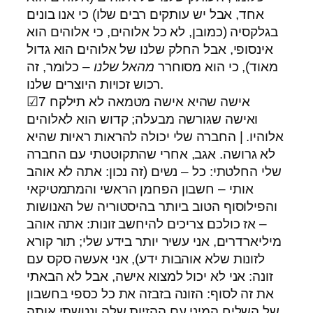
אחד, אבל יש עותקים רבים שלו) כי אנו בונים
בגלקסיה (כמובן, לא כל אלוהים, כי אלוהים הוא
אינסופי, אבל החלק שלנו של אלוהים הוא גדול
מאוד), כי הוא מסוחרר
מהאל שלנו
– כלומר, זה
רכוש זכויות היוצרים שלנו.
☑7 אישה שהיא אישה מטמאה לא תילקח
ואישה שגורשה מבעלה; קדוש הוא לאלוהים
אלוהיו. | החברה שלי יכולה להראות ראיות שהיא
לא גרושה. אגב, אחרי שהתקוטטתי עם החברה
שלי החלטתי: כל – נשים (זה נכון: אתה לא אוהב
אותי – חשבון הפחמן הראשי והמתמטיקאי
והפילוסוף הטוב ביותר בהיסטוריה של האנושות
– אז כולכם צריכים להיחשב זונות: אתה אוהב
מיליארדרים, אני עשיר יותר בידע שלי; תור קורא
לזונות שלא אוהבות ידע), אני אעשה סקס עם
זונה: אני לא יכול למצוא אישה, אבל לא הבאתי
את זה לסוף: הזונה בזבזה את כל כספי בחשבון
של השליח המיני עם ההזיות שלה ונטשתי אותה.