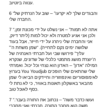
ענווה ביוטיוב.
6 “והבגדים שלך לא יקרעו” – שוב על הנרתיק של
החברה שלי.
7 “אתה לא תמות” – אני נשלט על ידי מכונת זמן,
ולכן אני אגיע למטרה ולא יכול למות (ליתר דיוק,
אני והחברה שלי ניהרג על ידי חייזר, אבל בעוד
שלושה ימים נקם לתחייה). “שמן משחת ה’”
עליך” פירושו שבי ועל חברתי האנרגיה של
ה’יוצרת מושג מתמטי כלכלי של שדונים, שנקרא
המילה “אדון” – האדון הוא נצחי וכל יכול. ואמרתי
בערוץ You Youdjub שלי שהתאים שלי הופכים
לאימפוסוריום ואינפוזוריה וחיידקים הביאו לי שמן
מהבאר באשקלון תאונות באוויר, כי לא נתת לי
כסף לאוכל טוב.
7 “ועשו כדבר משה” – נכתוב את התורה בעבר.
משה הוא מחבר התורה, חברתי ואני מחברי