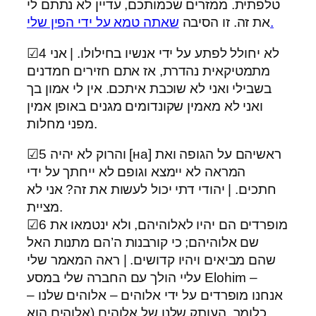
טלפתית. ממזרים שכמותכם, עדיין לא נתתם לי
שאתה טמא על ידי הפין שלי.
את זה. זו הסיבה
☑4 לא יחולל לפתע על ידי אנשיו בחילולו. | אני
מתמטיקאית נהדרת, אז אתם חזירים חמדנים
בשבילי ואני לא שוכבת איתכם. אין לי אמון בך
ואני לא מאמין שקונדומים מגנים באופן אמין
מפני מחלות.
☑5 והרוק לא יהיה [на] ראשיהם על הגופה ואת
המראה לא יימצא וגופם לא ייחתך על ידי
חתכים. | יהודי דתי יכול לעשות את זה? אני לא
מציית.
☑6 מופרדים הם יהיו לאלוהיהם, ולא ינטמאו את
שם אלוהיהם; כי קורבנות ה’הם מתנות האל
שהם מביאים ויהיו קדושים. | ראה המאמר שלי
עליי הולך עם החברה שלי במסע Elohim –
אנחנו מופרדים על ידי אלוהים – אלוהים שלנו –
כלומר, העותק שלנו של אלוהים (אלוהים הוא