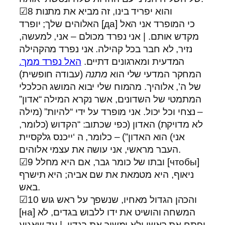
☑8 והוא יפריד בינו, זה מביא את מתנות
האלוהים שלך; יופרד [да] כי המופרד אני האל
מקדש אותם. | אני נפרד מכולם – אני, למעשה,
נזיר, לא חבר בכל קהילה. אני נפרד מהקהילה
המדעית ומארגונים דתיים.
האל נפרד ממך.
המחקר המדעי שלי הוא
מתנה
(עבודה חופשית)
של ה’, אלוהיך. מהמוח שלי יבוא המושג הכלכלי
המתמטי של השדונים, אשר נקרא המילה “אדון”
– נצחי וכל יכול. אני מופרד על ידי “להיות” (מילה
לא מדויקת) האדון (כפי שכתוב: “הקדוש (כלומר,
אני) הוא האדון”) – כלומר, ה ‘ייכנס גלקסיית
העבר מראשי, אני עושה את עצמי אלוהים.
☑9 ובתו של כומר גבר, אם היא מחלל [чтобы]
ניאוף, היא מטמאת את שם אביה; היא תישרף
באש.
☑10 והכהן הגדול מאחיו, שנשפך על ראש גוש
[на] המשחה והושיט את ידו ללבוש בגדים, לא
יפתח את ראשו ולא ימשוך את בגדיו. | עד שאגיע