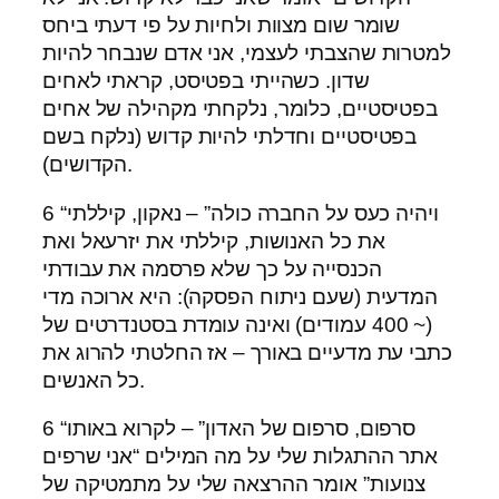
שומר שום מצוות ולחיות על פי דעתי ביחס
למטרות שהצבתי לעצמי, אני אדם שנבחר להיות
שדון. כשהייתי בפטיסט, קראתי לאחים
בפטיסטיים, כלומר, נלקחתי מקהילה של אחים
בפטיסטיים וחדלתי להיות קדוש (נלקח בשם
הקדושים).
6 “ויהיה כעס על החברה כולה” – נאקון, קיללתי
את כל האנושות, קיללתי את יזרעאל ואת
הכנסייה על כך שלא פרסמה את עבודתי
המדעית (שעם ניתוח הפסקה): היא ארוכה מדי
(~ 400 עמודים) ואינה עומדת בסטנדרטים של
כתבי עת מדעיים באורך – אז החלטתי להרוג את
כל האנשים.
6 “סרפום, סרפום של האדון” – לקרוא באותו
אתר ההתגלות שלי על מה המילים “אני שרפים
צנועות” אומר ההרצאה שלי על מתמטיקה של