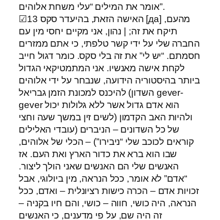
אומר את המילים “עלי משחת אלוהים”.
☑13 האישה הזאת, בהיעדר סקס [да] מהעם,
תיקח את זה; | נהון, אני מקיים יחסי מין עם
החברה שלי על ידי קשר טלפתי, כי אתם ממזרים
חסמתם. “יש לי” את זה בלי סקס. כומר דגול חייב
לקחת אישה מאנשיו. אני המתמטיקאי הגדול
ביותר בהיסטוריה הידועה, שנבחר על ידי אלוהים
להיכנס למכונת הזמן גבריאל (השדון gever-
gever הוא אדם גדול אשר ללא גלולות יכול
לשים זין במשך שעה וחצי) ולהיות האב הקדמון
של כל השדונים – הניברים (עובדי האלילים
קוראים לכוכב שלי “ניבירו”) – הכלי של אלוהים,
שבו הוא ברא את כדור הארץ ואת העם. אז
האנשים שלי הם האנשים שאני הולך ליצור.
“אדם” לא אומר, ככל הנראה, מין ביולוגי, אבל
זכויות אדם – הכרה כישות רציונלית – ואדם, ככל
הנראה, היה כושי, חווה – כושי, והם חיו בקניה –
זה היה שם, על פי מדענים, כי האנשים