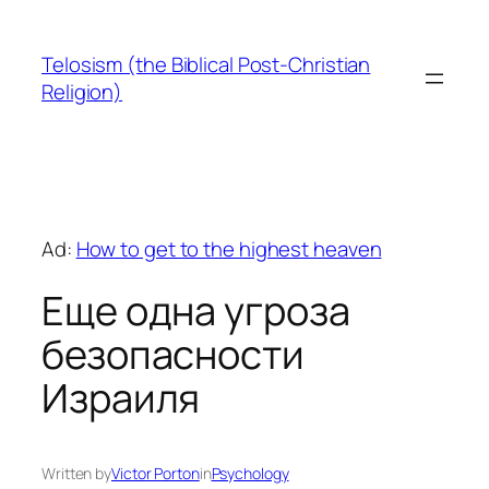
Skip
to
Telosism (the Biblical Post-Christian
content
Religion)
Ad:
How to get to the highest heaven
Еще одна угроза
безопасности
Израиля
Written by
Victor Porton
in
Psychology